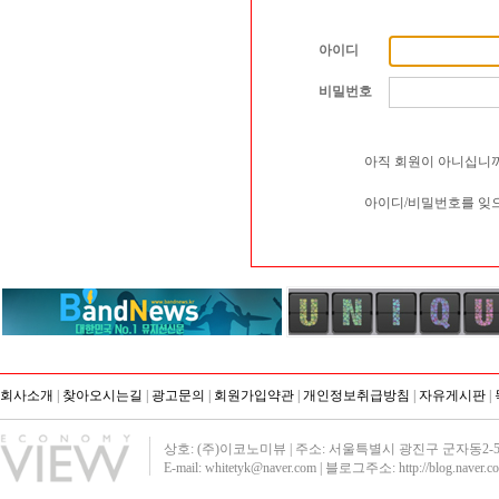
아이디
비밀번호
아직 회원이 아니십니까
아이디/비밀번호를 잊
회사소개
|
찾아오시는길
|
광고문의
|
회원가입약관
|
개인정보취급방침
|
자유게시판
|
상호: (주)이코노미뷰 | 주소: 서울특별시 광진구 군자동2-51 영진빌딩40
E-mail: whitetyk@naver.com | 블로그주소:
http://blog.naver