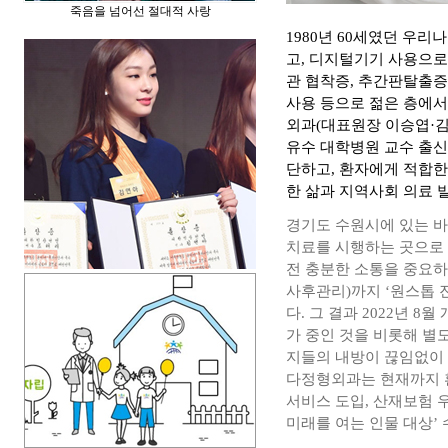
죽음을 넘어선 절대적 사랑
1980년 60세였던 우리
고, 디지털기기 사용으로
관 협착증, 추간판탈출증
사용 등으로 젊은 층에서
외과(대표원장 이승엽·
유수 대학병원 교수 출신
단하고, 환자에게 적합한
한 삶과 지역사회 의료
경기도 수원시에 있는 
치료를 시행하는 곳으로 
전 충분한 소통을 중요하
사후관리)까지 ‘원스톱 
다. 그 결과 2022년 
가 중인 것을 비롯해 별
지들의 내방이 끊임없이 
다정형외과는 현재까지 환자 
서비스 도입, 산재보험 우
미래를 여는 인물 대상’