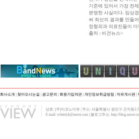
기준에 있어서 가장 전
분명한 사실이다. 임상경
써 최선의 결과를 만들
정형외과 의료진들이 더욱
출처 : 비건뉴스>
회사소개
|
찾아오시는길
|
광고문의
|
회원가입약관
|
개인정보취급방침
|
자유게시판
|
상호: (주)이코노미뷰 | 주소: 서울특별시 광진구 군자동2-51 영진빌딩40
E-mail: whitetyk@naver.com | 블로그주소:
http://blog.naver