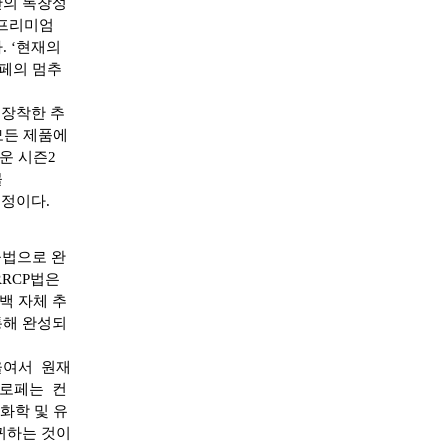
만의 독창성
 프리미엄
 ‘현재의
로페의 멈추
 장착한 추
모든 제품에
운 시즌2
몰
예정이다.
공법으로 완
RRCP법은
백 자체 추
통해 완성되
 기울여서 원재
파로페는 컨
 화학 및 유
귀하는 것이