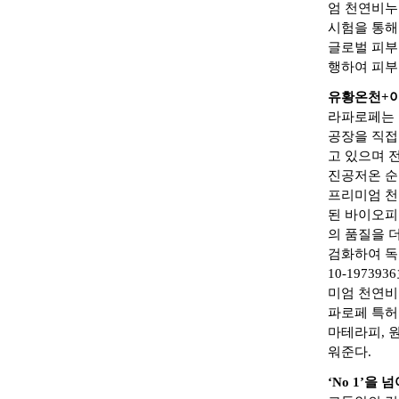
엄 천연비누
시험을 통해
글로벌 피부
행하여 피부
유황온천+아
라파로페는 
공장을 직접
고 있으며 
진공저온 순
프리미엄 천연
된 바이오피
의 품질을 
검화하여 독창
10-1973
미엄 천연비
파로페 특허
마테라피, 
워준다.
‘No 1’을 