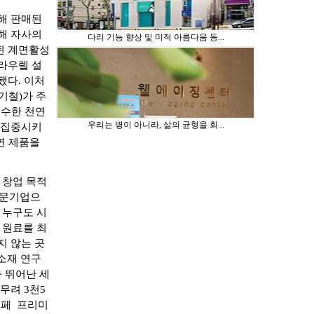
해 판매된
해 자사의
다리 기능 향상 및 미적 아름다움 동...
된 계면활성
라우렐 설
됐다. 이처
기철)가 주
순수한 천연
우리는 병이 아니라, 삶의 균형을 회...
 집중시키
연 제품을
의 창업 목적
 전문기업으
 누구도 시
 원료를 최
지 않는 곳
 소재 연구
 뛰어난 세
무려 3천5
로페 프리미