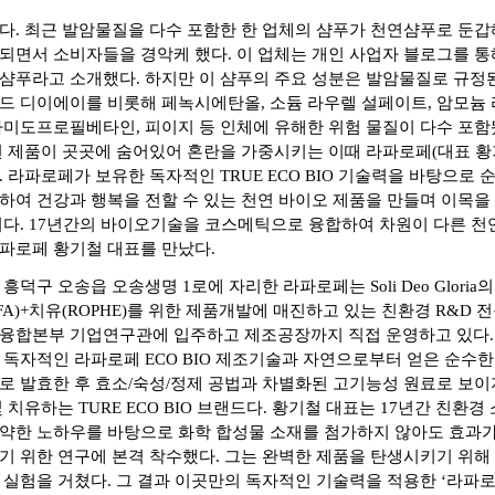
다. 최근 발암물질을 다수 포함한 한 업체의 샴푸가 천연샴푸로 둔갑
되면서 소비자들을 경악케 했다. 이 업체는 개인 사업자 블로그를 통
샴푸라고 소개했다. 하지만 이 샴푸의 주요 성분은 발암물질로 규정
드 디이에이를 비롯해 페녹시에탄올, 소듐 라우렐 설페이트, 암모늄 
카미도프로필베타인, 피이지 등 인체에 유해한 위험 물질이 다수 포함
연 제품이 곳곳에 숨어있어 혼란을 가중시키는 이때 라파로페(대표 황
 라파로페가 보유한 독자적인 TRUE ECO BIO 기술력을 바탕으로 
하여 건강과 행복을 전할 수 있는 천연 바이오 제품을 만들며 이목을
이다. 17년간의 바이오기술을 코스메틱으로 융합하여 차원이 다른 천
파로페 황기철 대표를 만났다.
흥덕구 오송읍 오송생명 1로에 자리한 라파로페는 Soli Deo Gloria
FA)+치유(ROPHE)를 위한 제품개발에 매진하고 있는 친환경 R&D
융합본부 기업연구관에 입주하고 제조공장까지 직접 운영하고 있다.
 독자적인 라파로페 ECO BIO 제조기술과 자연으로부터 얻은 순수한
로 발효한 후 효소/숙성/정제 공법과 차별화된 고기능성 원료로 보이
 치유하는 TURE ECO BIO 브랜드다. 황기철 대표는 17년간 친환경
약한 노하우를 바탕으로 화학 합성물 소재를 첨가하지 않아도 효과가
기 위한 연구에 본격 착수했다. 그는 완벽한 제품을 탄생시키기 위해 
 실험을 거쳤다. 그 결과 이곳만의 독자적인 기술력을 적용한 ‘라파