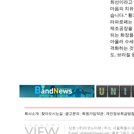
최선이라고 
마음의 치유
습니다.” 황
라파로페는 
제조공장을 
되는 화장품
아울러 수세
격화하는 것은
도, 브라질
회사소개
|
찾아오시는길
|
광고문의
|
회원가입약관
|
개인정보취급방
상호: (주)이코노미뷰 | 주소: 서울특별시 광진구 군자
E-mail: whitetyk@naver.com | 블로그주소:
h