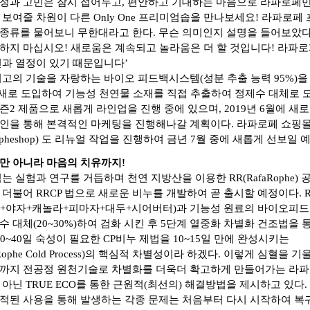
정과 고민은 잠시 접어두고, 편안하고 기대하는 마음으로 라파로페
 보여줄 차원이 다른 Only One 프리미엄솝을 만나보세요! 라파로페
종류를 물어보니 무한대라고 한다. 무슨 의미인지 설명을 들어보았다.
하지 마십시오! 새로움은 계속되고 놀라움은 더 할 것입니다! 라파
전과 열정이 있기 때문입니다’
최고의 기술을 자랑하는 바이오 피드백시스템(성분 추출 능력 95%)을
 새로 도입하여 기능성 천연물 소재를 직접 추출하여 정제수 대체로 
즌2 제품으로 새롭게 라인업을 진행 중에 있으며, 2019년 6월에 새로
인을 통해 본격적인 마케팅을 진행해나갈 계획이다. 라파로페 쇼핑
pheshop
) 도 리뉴얼 작업을 진행하여 금년 7월 중에 새롭게 선보일 
만 아니라 마음의 치유까지!
는 실험과 연구를 거듭하며 천연 지방산을 이용한 RR(RafaRophe) 
 더불어 RRCP 법으로 새로운 비누를 개발하여 곧 출시할 예정이다. 
+야자+캐놀라+피마자+대두+시어버터)과 기능성 원료의 바이오피드
수 대체(20~30%)하여 검화 시킨 후 5단계 열중화 차별화 건조법을 
30~40일 숙성이 필요한 CP비누 제법을 10~15일 만에 완성시키는
aRophe Cold Process)의 핵심적 차별성이라 하겠다. 이렇게 심혈을
까지 전공정 원천기술로 차별화를 더욱더 확고하게 만들어가는 라
 아닌 TRUE ECO를 통한 근원적(최선의) 해결방법을 제시하고 있다.
적된 사용을 통해 발생하는 각종 문제는 처음부터 다시 시작하여 복