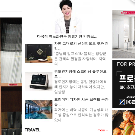
다국적 역노화연구 의료기관 인카브...
자연 그대로의 신선함으로 맛과 건
강...
‘충남의 알프스’라 불리는 청양군
은 천혜의 환경을 자랑하며, 지역
의 ...
경도인지장애 스크리닝 솔루션으
로 ...
경도인지장애는 동일 연령대에 비
해 인지기능이 저하되어 있지만,
일상생...
프리미엄 디자인 시공 브랜드 공간
을 ...
과거에는 바닥 시공이 기능성과 내
구성 중심으로 인식되는 경우가 많
았다...