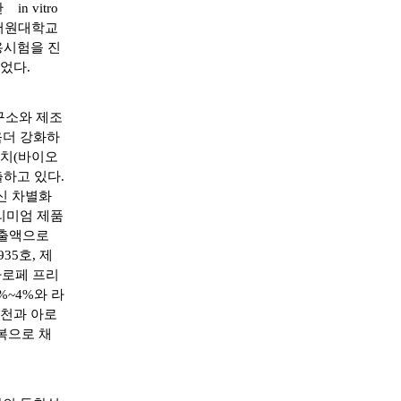
 vitro
 서원대학교
용시험을 진
되었다.
구소와 제조
욱더 강화하
장치(바이오
하고 있다.
대신 차별화
리미엄 제품
추출액으로
35호, 제
파로페 프리
~4%와 라
온천과 아로
복으로 채