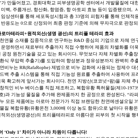
’가 만들어졌고, 경희대학교 피부생명공학 센터에서 개발물질에 대한 in
 미백, 주름개선, 항산화, 항염증, 항 아토피 효능 등이 입증됐으며,
 임상센터를 통해 세포독성시험과 총 33명의 피험자를 통해 인체적
 반응도는 0으로 산정되어 최종 판정 기준에 의해 무자극으로 판정
로마테라피+원적외선(생명 광선)의 트리플 테라피 효과
천연물 소재를 집중적으로 연구하는 R&D 중심의 기업으로 자체 연
 운영하면서 재료부터 추출까지 직접 수행하여 제품의 차별화를 더
전 공정 원천기술을 갖고 있는 회사이다. 무엇보다 자체 차별화 추출
환식 무압력 추출기)를 도입하여 향성분과 정유성분까지 완벽히 추출
비누는 RR(RafaRophe) 제법으로 비누 검화에 사용되는 정제수 
드백 추출 시스템을 통해 직접 기능성 원료를 추출하여 사용하여 프
더욱 확고하게 앞서가는 회사이다. 천연 지방산(코코넛+팜)을 자체 
적인 비누 베이스를 직접 제조하고, 복합유황 특허물질(제10-19739
936호)과 기능성 물질을 추가해 완제품까지 한 공정으로 완성된다. “라
누 모든 제품에는 아로마 전문가가 직접 브랜딩한 천연에센셜오일 3%
물질 복합유황(유황온천 3,000배 이상 농도 함유)으로 날마다 유황
원적외선(생명광선)의 트리플테라피로 아름다운 피부의 첫 시작을 행
넘어 ‘Only 1’ 차이가 아니라 차원이 다릅니다!