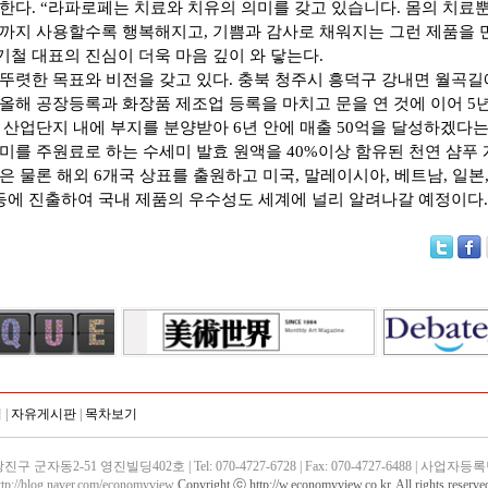
한다. “라파로페는 치료와 치유의 의미를 갖고 있습니다. 몸의 치료
까지 사용할수록 행복해지고, 기쁨과 감사로 채워지는 그런 제품을 
기철 대표의 진심이 더욱 마음 깊이 와 닿는다.
뚜렷한 목표와 비전을 갖고 있다. 충북 청주시 흥덕구 강내면 월곡길
올해 공장등록과 화장품 제조업 등록을 마치고 문을 연 것에 이어 5년
 산업단지 내에 부지를 분양받아 6년 안에 매출 50억을 달성하겠다는
미를 주원료로 하는 수세미 발효 원액을 40%이상 함유된 천연 샴푸 
 물론 해외 6개국 상표를 출원하고 미국, 말레이시아, 베트남, 일본,
 등에 진출하여 국내 제품의 우수성도 세계에 널리 알려나갈 예정이다.
침
|
자유게시판
|
목차보기
동2-51 영진빌딩402호 | Tel: 070-4727-6728 | Fax: 070-4727-6488 | 사업자등록번호
ttp://blog.naver.com/economyview
Copyright ⓒ http://w.economyview.co.kr. All rights reserve