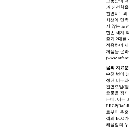
그동안의 걱
과 신선함을
천연비누의 
최선에 만족
지 않는 도
현존 세계 
출기 2대를
적용하여 시
제품을 온라
(
www.rafaro
몸의 치료뿐
수천 번이 넘
성된 비누와
천연오일(팜
출물을 정제
는데, 이는 
RRCP(Raf
료부터 추출
셉의 ECO가
해물질의 누