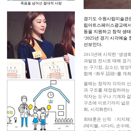
죽음을 넘어선 절대적 사랑
경기도 수원시립미술관은 <
립아트스페이스광교에서
동을 지원하고 창작 생
‘2025년 경기 시각예술
선보인다.
2013년에 시작한 ‘생
과발표 전시로 매해 경기
는 구기정, 김소산, 방성
함께 <화두 話頭>를 개
올해는 창작자 각자의 신
과 구조를 재정립하려는 시
작자는 도구나 기계와 같
구조에 이르기까지 넓은
화, 시각화한다.
최태훈은 신작 〈지지체〉
(테이블, 사다리, 손수레