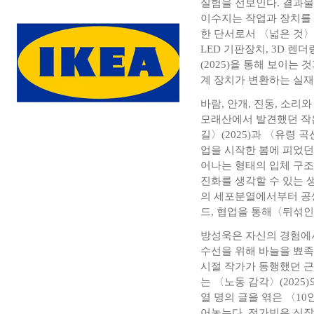
실험을 선보인다. 결과물
이수지는 작업과 장치를 함
한 단서로서 〈넓은 것〉
LED 기판장치, 3D 
(2025)을 통해 보이는
계 장치가 변환하는 실재
바람, 안개, 진동, 소
모래산에서 발견했던 작
길〉(2025)과 〈유령 곡
업을 시작한 봄에 피었던
어나는 형태의 입체 구
진화를 생각할 수 있는
의 세포분열에서부터 공생
드, 협업을 통해〈뒤섞
방성욱은 자신의 경험에서
수선을 위해 바늘을 뾰족
시절 작가가 동행했던 근
는 〈노동 감각〉(202
열 명의 글을 엮은 〈10
어놓는다. 전가빈은 신작