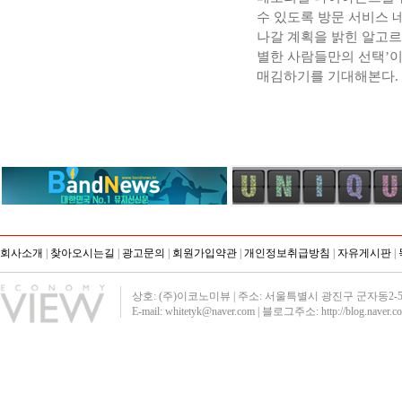
수 있도록 방문 서비스 
나갈 계획을 밝힌 알고르
별한 사람들만의 선택’이
매김하기를 기대해본다.
회사소개
|
찾아오시는길
|
광고문의
|
회원가입약관
|
개인정보취급방침
|
자유게시판
|
상호: (주)이코노미뷰 | 주소: 서울특별시 광진구 군자동2-51 영진빌딩40
E-mail: whitetyk@naver.com | 블로그주소:
http://blog.naver