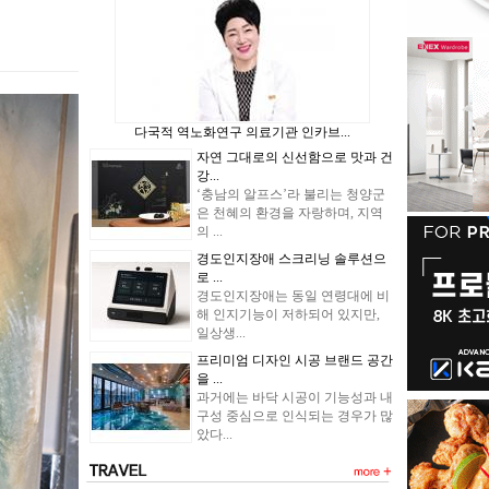
다국적 역노화연구 의료기관 인카브...
자연 그대로의 신선함으로 맛과 건
강...
‘충남의 알프스’라 불리는 청양군
은 천혜의 환경을 자랑하며, 지역
의 ...
경도인지장애 스크리닝 솔루션으
로 ...
경도인지장애는 동일 연령대에 비
해 인지기능이 저하되어 있지만,
일상생...
프리미엄 디자인 시공 브랜드 공간
을 ...
과거에는 바닥 시공이 기능성과 내
구성 중심으로 인식되는 경우가 많
았다...