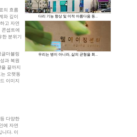
도료의 흐름
계와 깊이
다리 기능 향상 및 미적 아름다움 동...
려하고 자연
드 콘셉트에
유한 분위기
 앵글마블링
우리는 병이 아니라, 삶의 균형을 회...
율성과 복원
향을 끝까지
표는 오랫동
랜드 이미지
 등 다양한
인에 자연
니다. 이