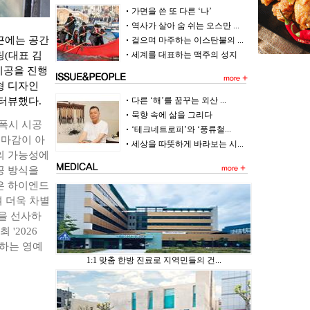
가면을 쓴 또 다른 ‘나’
역사가 살아 숨 쉬는 오스만 ...
근에는 공간
걸으며 마주하는 이스탄불의 ...
(대표 김
세계를 대표하는 맥주의 성지
시공을 진행
형 디자인
터뷰했다.
다른 ‘해’를 꿈꾸는 외산 ...
묵향 속에 삶을 그리다
에폭시 시공
‘테크네트로피’와 ‘풍류철...
 마감이 아
세상을 따뜻하게 바라보는 시...
의 가능성에
공 방식을
은 하이엔드
여 더욱 차별
을 선사하
'2026
상하는 영예
1:1 맞춤 한방 진료로 지역민들의 건...