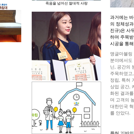
죽음을 넘어선 절대적 사랑
과거에는 바
의 정체성과
진규)은 사
하며 주목받
시공을 통해
앵글마블링 
분야에서도 
닌, 공간의
주목하였고,
정립, 특허
상업 공간,
화된 결과를
며 고객의 높
대한민국 혁
를 안았다.
특허 기반의